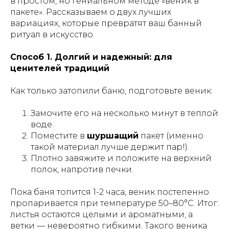
в простом, но гениальном методе «веник в
пакете». Рассказываем о двух лучших
вариациях, которые превратят ваш банный
ритуал в искусство.
Способ 1. Долгий и надежный: для
ценителей традиций
Как только затопили баню, подготовьте веник:
Замочите его на несколько минут в теплой
воде.
Поместите в
шуршащий
пакет (именно
такой материал лучше держит пар!).
Плотно завяжите и положите на верхний
полок, напротив печки.
Пока баня топится 1-2 часа, веник постепенно
пропаривается при температуре 50–80°C. Итог:
листья остаются целыми и ароматными, а
ветки — невероятно гибкими. Такого веника