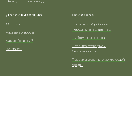
г.Реж ул.Малиновая д.1
Дополнительно
Полезное
Отзывы
Политика обработки
персональных данных
Частые вопросы
Публичная оферта
Как добраться?
Правила пожарной
Контакты
безопасности
Правила охраны окружающей
среды