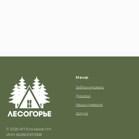
Меню
Забронировать
Домики
Наши правила
Услуги
© 2026 ИП Елизаров Н.Н
ИНН: 662802970308