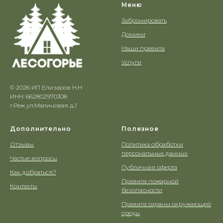
Меню
Забронировать
Домики
Наши правила
Услуги
© 2026 ИП Елизаров Н.Н
ИНН: 662802970308
г.Реж ул.Малиновая д.1
Дополнительно
Полезное
Отзывы
Политика обработки
персональных данных
Частые вопросы
Публичная оферта
Как добраться?
Правила пожарной
Контакты
безопасности
Правила охраны окружающей
среды