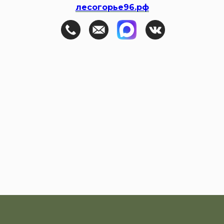
лесогорье96.рф