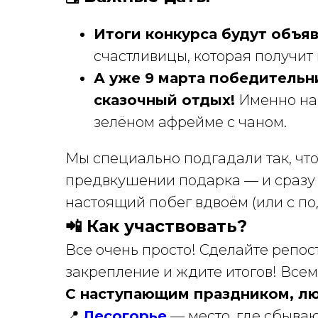
Итоги конкурса будут объя
счастливицы, которая получит 
А уже 9 марта победительн
сказочный отдых!
Именно на 
зелёном афрейме с чаном.
Мы специально подгадали так, что
предвкушении подарка — и сразу 
настоящий побег вдвоём (или с по
📲 Как участвовать?
Все очень просто! Сделайте репос
закрепление и ждите итогов! Всем
С наступающим праздником, л
📍
Лесогорье
— место, где сбываю