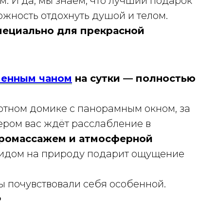
. И да, мы знаем, что лучший подарок
ожность отдохнуть душой и телом.
специально для прекрасной
менным чаном
на сутки — полностью
уютном домике с панорамным окном, за
ером вас ждёт расслабление в
эромассажем и атмосферной
 видом на природу подарит ощущение
вы почувствовали себя особенной.
️